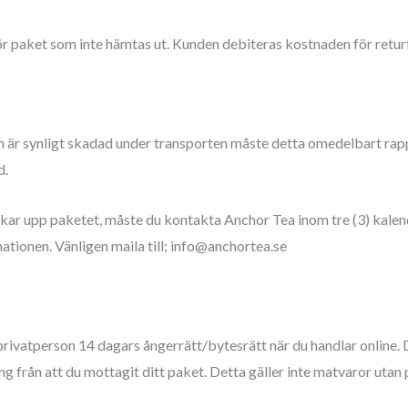
 paket som inte hämtas ut. Kunden debiteras kostnaden för returf
är synligt skadad under transporten måste detta omedelbart rappo
d.
kar upp paketet, måste du kontakta Anchor Tea inom tre (3) kalend
mationen. Vänligen maila till; info@anchortea.se
privatperson 14 dagars ångerrätt/bytesrätt när du handlar online. 
 från att du mottagit ditt paket. Detta gäller inte matvaror utan