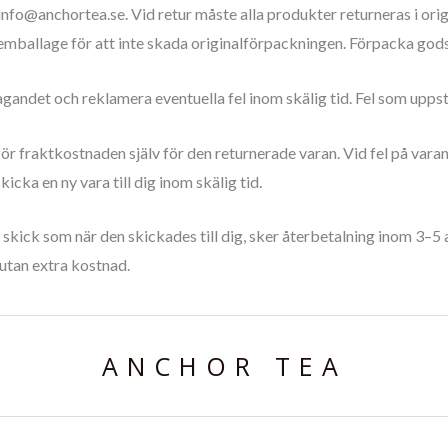
a info@anchortea.se.
Vid retur måste alla produkter returneras i o
eremballage för att inte skada originalförpackningen. Förpacka gods
ndet och reklamera eventuella fel inom skälig tid. Fel som uppst
 för fraktkostnaden själv för den returnerade varan. Vid fel på vara
kicka en ny vara till dig inom skälig tid
.
 skick som när den skickades till dig, sker återbetalning inom 3
 utan extra kostnad.
ANCHOR TEA