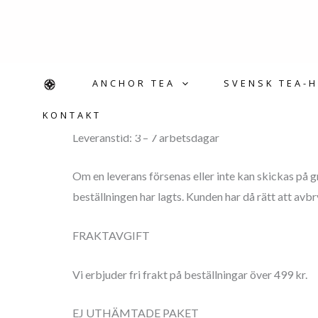
LEVERANS & RETUR
Hoppa
till
innehåll
ANCHOR TEA
SVENSK TEA-H
LEVERANS & RETUR
KONTAKT
Leveranstid: 3 – 7 arbetsdagar
Om en leverans försenas eller inte kan skickas på g
beställningen har lagts. Kunden har då rätt att avbr
FRAKTAVGIFT
Vi erbjuder fri frakt på beställningar över 499 kr.
EJ UTHÄMTADE PAKET