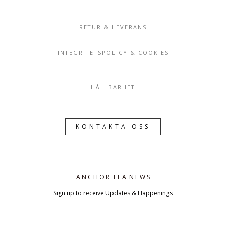
RETUR & LEVERANS
INTEGRITETSPOLICY & COOKIES
HÅLLBARHET
KONTAKTA OSS
A N C H O R T E A N E W S
Sign up to receive Updates & Happenings